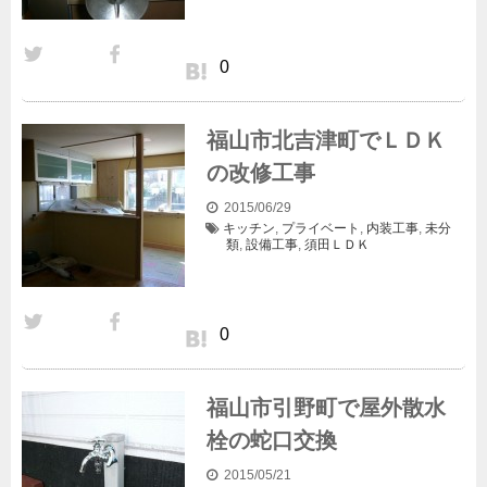
0
福山市北吉津町でＬＤＫ
の改修工事
2015/06/29
キッチン
,
プライベート
,
内装工事
,
未分
類
,
設備工事
,
須田
ＬＤＫ
0
福山市引野町で屋外散水
栓の蛇口交換
2015/05/21