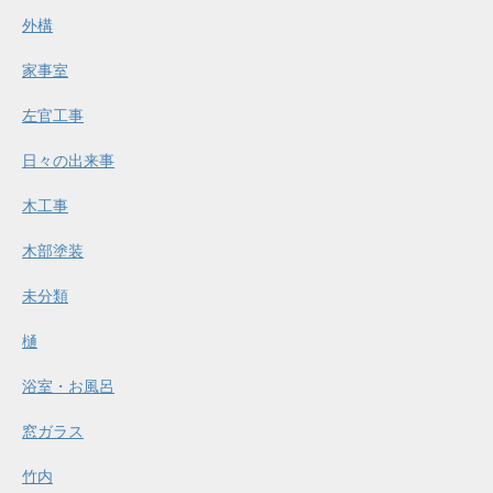
外構
家事室
左官工事
日々の出来事
木工事
木部塗装
未分類
樋
浴室・お風呂
窓ガラス
竹内