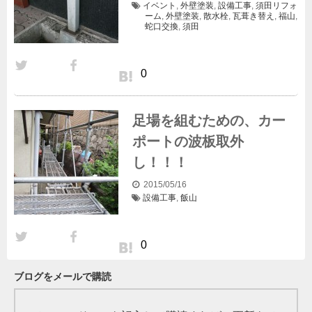
イベント
,
外壁塗装
,
設備工事
,
須田
リフォ
ーム
,
外壁塗装
,
散水栓
,
瓦葺き替え
,
福山
,
蛇口交換
,
須田
0
足場を組むための、カー
ポートの波板取外
し！！！
2015/05/16
設備工事
,
飯山
0
ブログをメールで購読