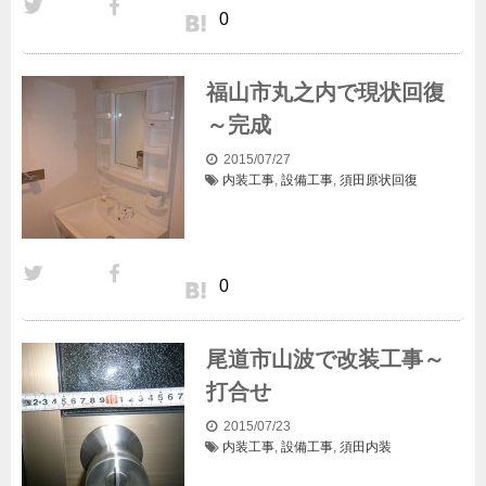
0
福山市丸之内で現状回復
～完成
2015/07/27
内装工事
,
設備工事
,
須田
原状回復
0
尾道市山波で改装工事～
打合せ
2015/07/23
内装工事
,
設備工事
,
須田
内装