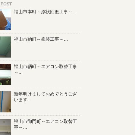
 POST
福山市本町～原状回復工事～…
福山市鞆町～塗装工事～…
福山市鞆町～エアコン取替工事
～…
新年明けましておめでとうござ
います…
福山市御門町～エアコン取替工
事～…