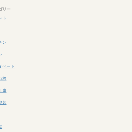
ゴリー
ント
チン
レ
イベート
点検
工事
塗装
室