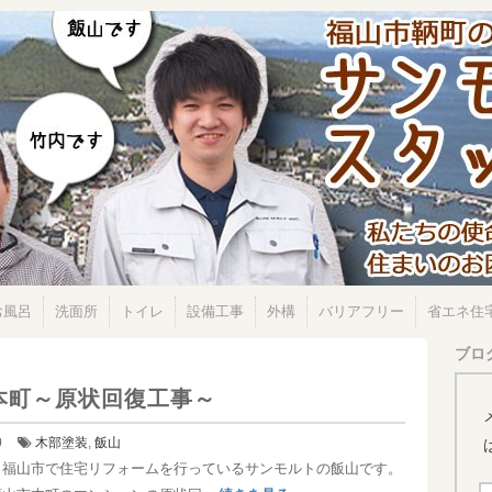
お風呂
洗面所
トイレ
設備工事
外構
バリアフリー
省エネ住
ブロ
本町～原状回復工事～
0
木部塗装
,
飯山
！福山市で住宅リフォームを行っているサンモルトの飯山です。