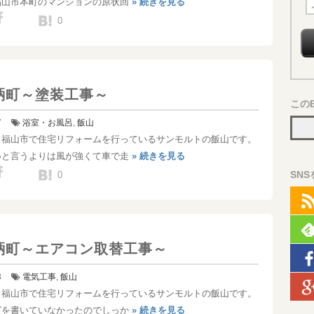
福山市本町のマンションの原状回
» 続きを見る
メ
0
ー
ル
ア
ド
鞆町～塗装工事～
レ
この
ス
7
浴室・お風呂
,
飯山
！福山市で住宅リフォームを行っているサンモルトの飯山です。
いと言うよりは風が強くて車で走
» 続きを見る
SN
0
鞆町～エアコン取替工事～
3
電気工事
,
飯山
！福山市で住宅リフォームを行っているサンモルトの飯山です。
グを書いていなかったのでしっか
» 続きを見る