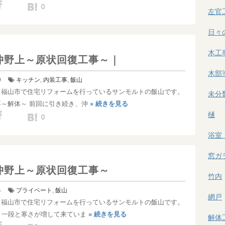
0
左官
日々
木工
沖野上～原状回復工事～｜
木部
9
キッチン
,
内装工事
,
飯山
！福山市で住宅リフォームを行っているサンモルトの飯山です。
未分
事～解体～ 前回に引き続き、沖
» 続きを見る
樋
0
浴室
窓ガ
沖野上～原状回復工事～
竹内
4
プライベート
,
飯山
網戸
！福山市で住宅リフォームを行っているサンモルトの飯山です。
、一段と寒さが増して来ていま
» 続きを見る
解体