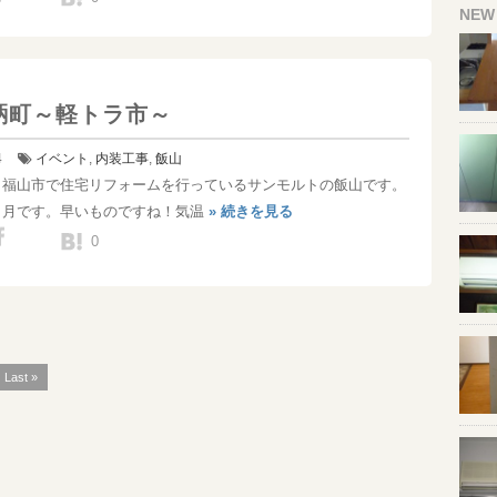
NEW
鞆町～軽トラ市～
4
イベント
,
内装工事
,
飯山
！福山市で住宅リフォームを行っているサンモルトの飯山です。
ヶ月です。早いものですね！気温
» 続きを見る
0
Last »