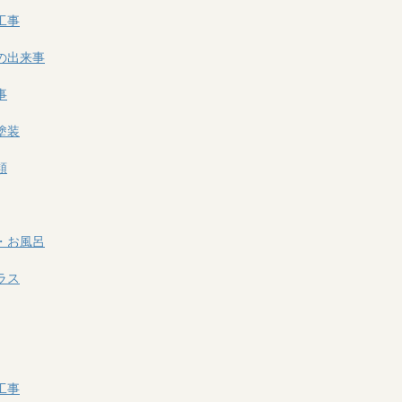
工事
の出来事
事
塗装
類
・お風呂
ラス
工事