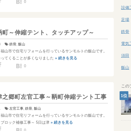
0
設備
足場
鞆町～伸縮テント、タッチアップ～
鉄骨
電気
8
鉄骨
,
飯山
！福山市で住宅リフォームを行っているサンモルトの飯山です。
須田
降ってくることが多くなりました
» 続きを見る
0
飯山
この
津之郷町左官工事～鞆町伸縮テント工事
1
左官工事
,
鉄骨
,
飯山
！福山市で住宅リフォームを行っているサンモルトの飯山です。
ブロック補修工事～ 5日は津
» 続きを見る
0