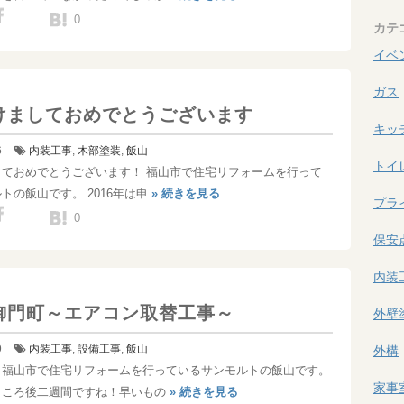
0
カテ
イベ
ガス
けましておめでとうございます
キッ
6
内装工事
,
木部塗装
,
飯山
トイ
しておめでとうございます！ 福山市で住宅リフォームを行って
トの飯山です。 2016年は申
» 続きを見る
プラ
0
保安
内装
御門町～エアコン取替工事～
外壁
9
内装工事
,
設備工事
,
飯山
外構
！福山市で住宅リフォームを行っているサンモルトの飯山です。
家事
ところ後二週間ですね！早いもの
» 続きを見る