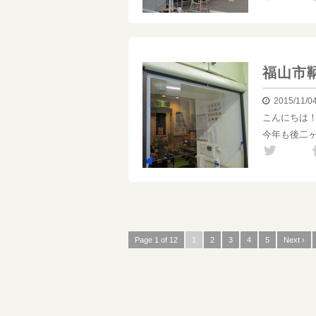
福山市
2015/11/0
こんにちは
今年も後二
Page 1 of 12
1
2
3
4
5
Next ›