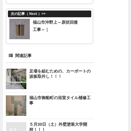
次の記事（ Next ）
>>
福山市沖野上～原状回復
工事～｜
関連記事
足場を組むための、カーポートの
波板取外し！！！
福山市御船町の浴室タイル補修工
事
５月30日（土）外壁塗装大学開
校！！！