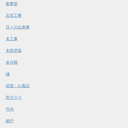
家事室
左官工事
日々の出来事
木工事
木部塗装
未分類
樋
浴室・お風呂
窓ガラス
竹内
網戸