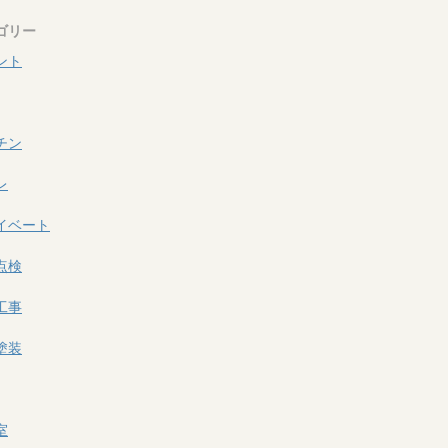
ゴリー
ント
チン
レ
イベート
点検
工事
塗装
室