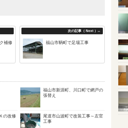
次の記事（ Next ）
>>
ク補修
福山市鞆町で足場工事
福山市新涯町、川口町で網戸の
張替え
Ｋの改修
尾道市山波町で改装工事～左官
工事