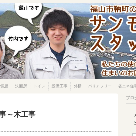
お風呂
洗面所
トイレ
設備工事
外構
バリアフリー
省エネ住
ブロ
事～木工事