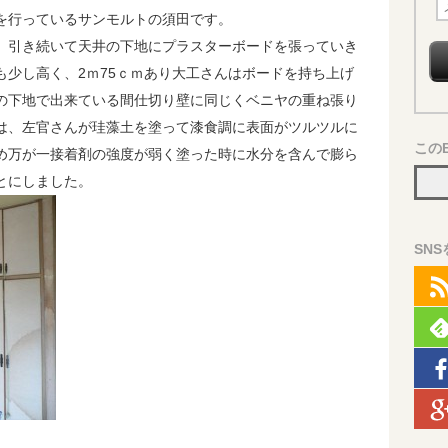
メ
を行っているサンモルトの須田です。
ー
、引き続いて天井の下地にプラスターボードを張っていき
ル
も少し高く、2ｍ75ｃｍあり大工さんはボードを持ち上げ
ア
の下地で出来ている間仕切り壁に同じくベニヤの重ね張り
ド
は、左官さんが珪藻土を塗って漆食調に表面がツルツルに
レ
この
め万が一接着剤の強度が弱く塗った時に水分を含んで膨ら
ス
とにしました。
SN