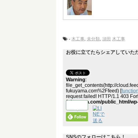
-
木工事
,
未分類
,
須田
木工事
お役に立てたらシェアしていた
Warning
:
file_get_contents(http://cloud
fukuyama.com%2Ffeed) [
function
request failed! HTTP/1.1 403 Fo
fukuyama.com/public_html/wp-
SNSのフォローはこちら！