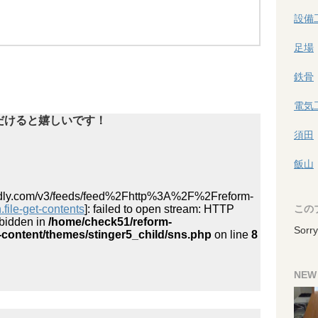
設備
足場
鉄骨
電気
だけると嬉しいです！
須田
飯山
.feedly.com/v3/feeds/feed%2Fhttp%3A%2F%2Freform-
.file-get-contents
]: failed to open stream: HTTP
この
rbidden in
/home/check51/reform-
Sorry
content/themes/stinger5_child/sns.php
on line
8
NEW