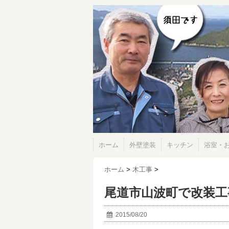
ホーム
外壁塗装
キッチン
浴室・
ホーム
>
木工事
>
尾道市山波町で改装工
2015/08/20