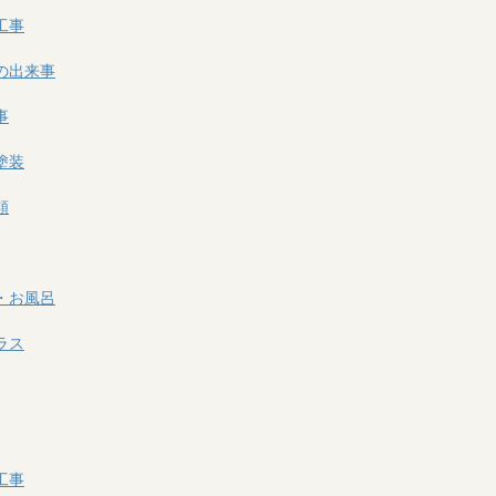
工事
の出来事
事
塗装
類
・お風呂
ラス
工事