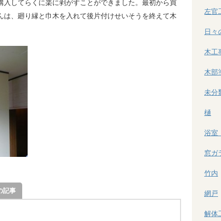
購入してらくに楽に剥がすことができました。最初から買
左官
んは、廻り縁と巾木を入れて後片付けせいそうを終えて木
日々
木工
木部
未分
樋
浴室
窓ガ
竹内
の記事
網戸
解体