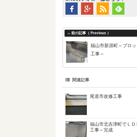
前の記事（ Prevlous ）
<<
福山市新涯町～ブロッ
工事～
関連記事
尾道市改修工事
福山市北吉津町でＬＤ
工事～完成