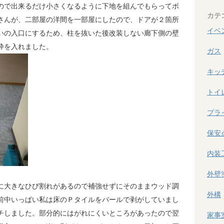
ので出来るだけ小さくなるように下地を組んでもらってボ
カテ
さんが、二部屋の洋間を一部屋にしたので、ドアが２箇所
イベ
いの入口にするため、柱を抜いた後改装しない廊下側の壁
枠を入れました。
ガス
キッ
トイ
プラ
保安
内装
外壁
に大きなひび割れがあるので補強せずにそのままウッド調
外構
前中いっぱい私は床のＰタイルをバールで剥がしていまし
チしました。部分的にはがれにくいところがあったので翌
家事