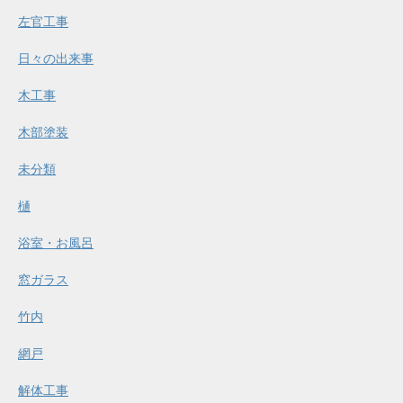
左官工事
日々の出来事
木工事
木部塗装
未分類
樋
浴室・お風呂
窓ガラス
竹内
網戸
解体工事