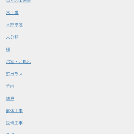
日々の出来事
木工事
木部塗装
未分類
樋
浴室・お風呂
窓ガラス
竹内
網戸
解体工事
設備工事