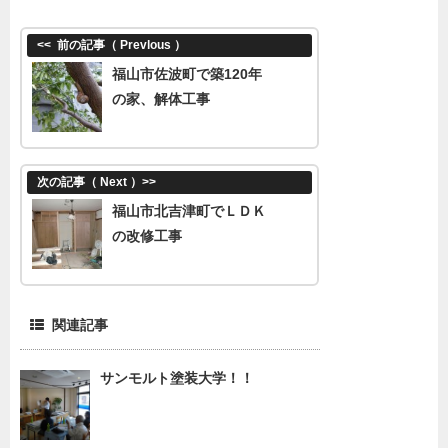
<<
前の記事（ Prevlous ）
福山市佐波町で築120年
の家、解体工事
次の記事（ Next ）
>>
福山市北吉津町でＬＤＫ
の改修工事
関連記事
サンモルト塗装大学！！