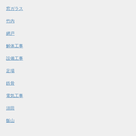
窓ガラス
竹内
網戸
解体工事
設備工事
足場
鉄骨
電気工事
須田
飯山