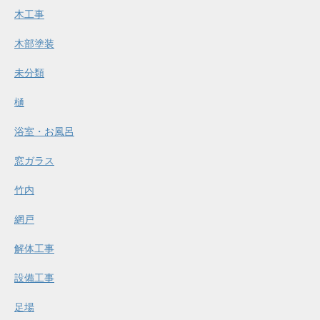
木工事
木部塗装
未分類
樋
浴室・お風呂
窓ガラス
竹内
網戸
解体工事
設備工事
足場