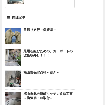
関連記事
日帰り旅行～愛媛県～
足場を組むための、カーポートの
波板取外し！！！
福山市保安点検～続き～
福山市北吉津町キッチン改修工事
～換気扇・IH取付～