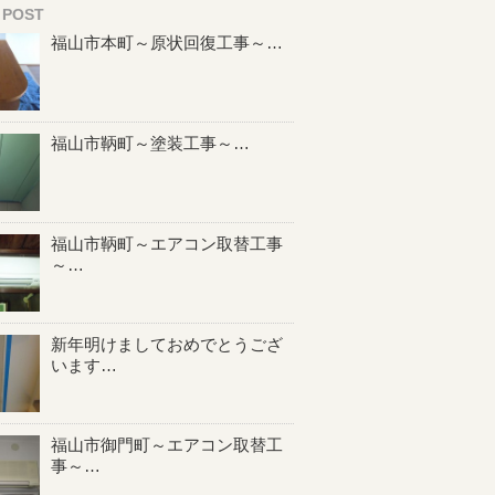
 POST
福山市本町～原状回復工事～…
福山市鞆町～塗装工事～…
福山市鞆町～エアコン取替工事
～…
新年明けましておめでとうござ
います…
福山市御門町～エアコン取替工
事～…