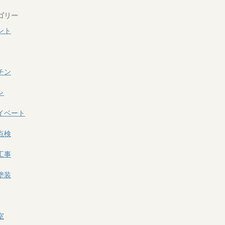
ゴリー
ント
チン
レ
イベート
点検
工事
塗装
室