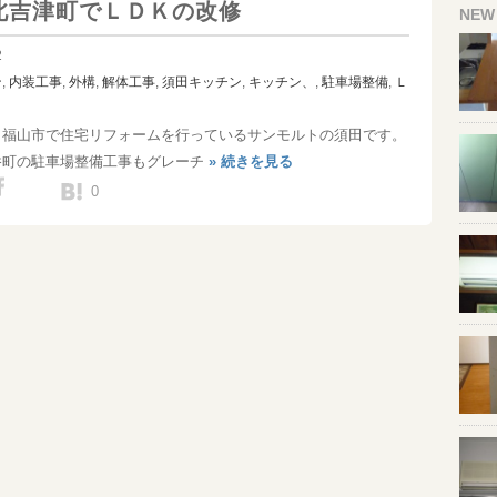
北吉津町でＬＤＫの改修
NEW
2
ン
,
内装工事
,
外構
,
解体工事
,
須田
キッチン
,
キッチン、
,
駐車場整備
,
Ｌ
！福山市で住宅リフォームを行っているサンモルトの須田です。
呑町の駐車場整備工事もグレーチ
» 続きを見る
0