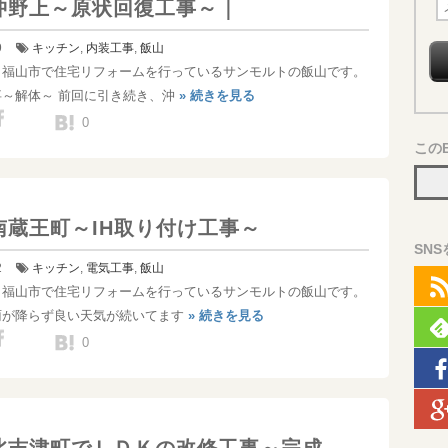
メ
沖野上～原状回復工事～｜
ー
9
キッチン
,
内装工事
,
飯山
ル
！福山市で住宅リフォームを行っているサンモルトの飯山です。
ア
事～解体～ 前回に引き続き、沖
» 続きを見る
ド
0
レ
この
ス
南蔵王町～IH取り付け工事～
SN
2
キッチン
,
電気工事
,
飯山
！福山市で住宅リフォームを行っているサンモルトの飯山です。
雨が降らず良い天気が続いてます
» 続きを見る
0