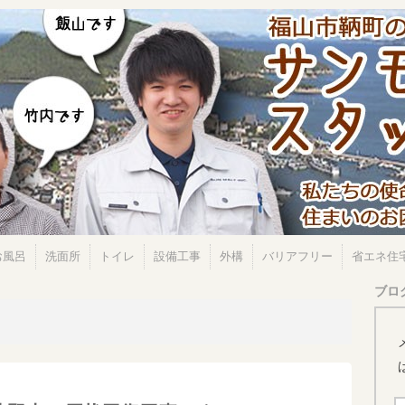
お風呂
洗面所
トイレ
設備工事
外構
バリアフリー
省エネ住
ブロ