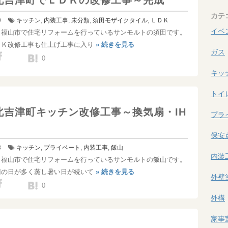
北吉津町でＬＤＫの改修工事～完成
カテ
9
キッチン
,
内装工事
,
未分類
,
須田
モザイクタイル
,
ＬＤＫ
イベ
！福山市で住宅リフォームを行っているサンモルトの須田です。
ＤＫ改修工事も仕上げ工事に入り
» 続きを見る
ガス
0
キッ
トイ
北吉津町キッチン改修工事～換気扇・IH
プラ
保安
8
キッチン
,
プライベート
,
内装工事
,
飯山
内装
！福山市で住宅リフォームを行っているサンモルトの飯山です。
雨の日が多く蒸し暑い日が続いて
» 続きを見る
外壁
0
外構
家事