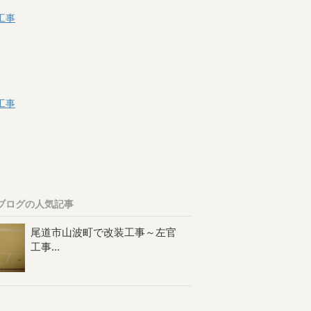
工事
工事
ブログの人気記事
尾道市山波町で改装工事～左官
工事...