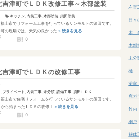
北吉津町でＬＤＫ改修工事～木部塗装
左官
2
キッチン
,
内装工事
,
木部塗装
,
須田
塗装
日々
！福山市でリフォーム工事を行っているサンモルトの須田です。
津町の現場では、天気の良かった
» 続きを見る
木工
0
木部
未分
樋
北吉津町でＬＤＫの改修工事
浴室
9
ン
,
プライベート
,
内装工事
,
未分類
,
設備工事
,
須田
ＬＤＫ
窓ガ
！福山市で住宅リフォームを行っているサンモルトの須田です。
日から始まったＬＤＫの改修工
» 続きを見る
竹内
0
網戸
解体