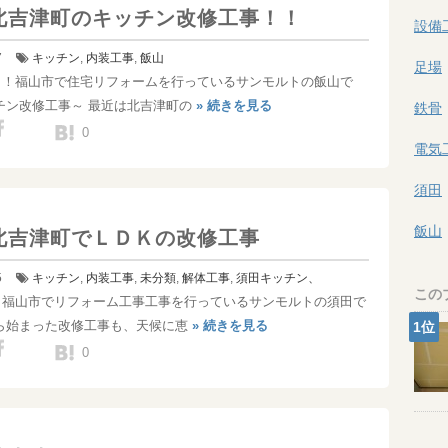
北吉津町のキッチン改修工事！！
設備
7
キッチン
,
内装工事
,
飯山
足場
！！福山市で住宅リフォームを行っているサンモルトの飯山で
チン改修工事～ 最近は北吉津町の
» 続きを見る
鉄骨
0
電気
須田
飯山
北吉津町でＬＤＫの改修工事
5
キッチン
,
内装工事
,
未分類
,
解体工事
,
須田
キッチン、
この
！福山市でリフォーム工事工事を行っているサンモルトの須田で
から始まった改修工事も、天候に恵
» 続きを見る
0