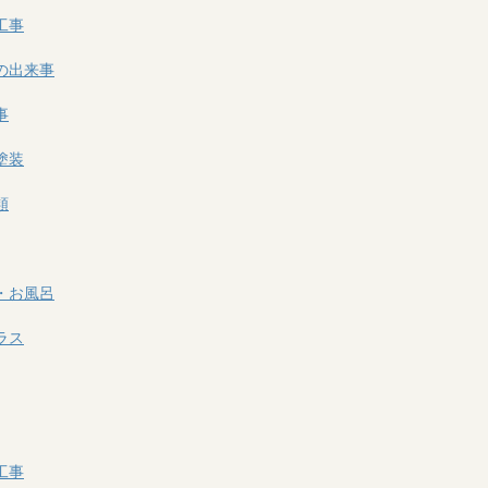
工事
の出来事
事
塗装
類
・お風呂
ラス
工事