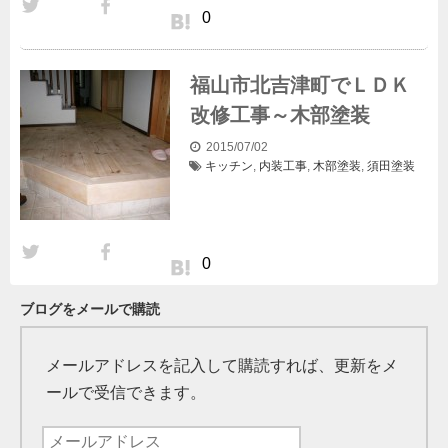
0
福山市北吉津町でＬＤＫ
改修工事～木部塗装
2015/07/02
キッチン
,
内装工事
,
木部塗装
,
須田
塗装
0
ブログをメールで購読
メールアドレスを記入して購読すれば、更新をメ
ールで受信できます。
メ