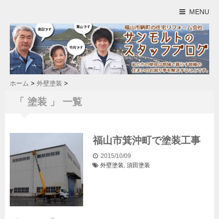
MENU
ホーム
>
外壁塗装
>
「 塗装 」 一覧
福山市箕沖町で塗装工事
2015/10/09
外壁塗装
,
須田
塗装