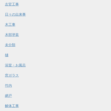
左官工事
日々の出来事
木工事
木部塗装
未分類
樋
浴室・お風呂
窓ガラス
竹内
網戸
解体工事